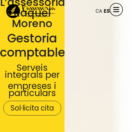
L’assessoria
Raquel
CA
ES
Moreno
Gestoria
comptable
Serveis
integrals per
empreses i
particulars
Sol·licita cita